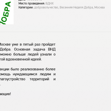
Место проведения:
ВДНХ
Категории:
добровольчество, Весенняя Неделя Добра, Москва
Москве уже в пятый раз пройдет
Добра. Основная задача ВНД
 можно больше людей узнали о
той вдохновенной идеей.
акции было реализованно более
помощь нуждающимся людям и
агоустройство территорий и
.
ающих!