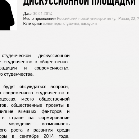
ДИСКУССИОННОЙ ПЛОЩАДКИ
Дата:
30.01.2014
Место проведения:
Российский новый университет (ул.Радио, 22, 
Категории:
волонтеры, студенты, дискусии
студенческой дискуссионной
е студенчество в общественно-
радиции и современность»,
о студенчества.
 будут обсуждаться вопросы,
 современного студенчества в
оцессах: место общественной
тов, общественные проекты в
лияние внешних факторов и
и в стране на формирование
ий молодежи, возможность
ного роста и развития среди
оры в сентябре 2014 года,