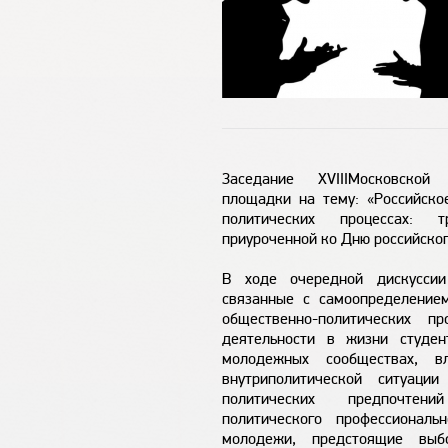
Заседание XVIIIМосковской 
площадки на тему: «Российско
политических процессах: т
приуроченной ко Дню российског
В ходе очередной дискуссии
связанные с самоопределением
общественно-политических пр
деятельности в жизни студен
молодежных сообществах, в
внутриполитической ситуаци
политических предпочтен
политического профессиональ
молодежи, предстоящие выб