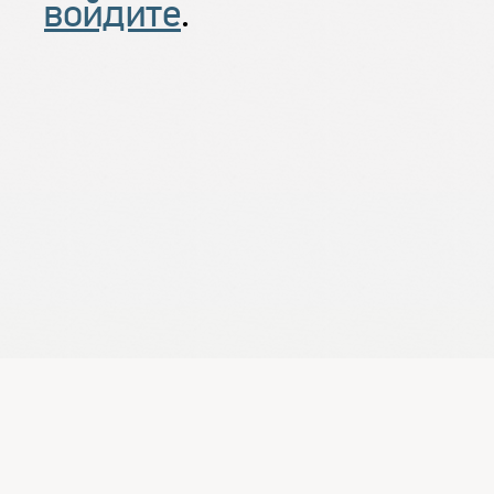
войдите
.