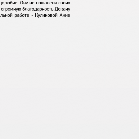
удолюбие. Они не пожалели своих
м огромную благодарность Декану
ельной работе - Куликовой Анне