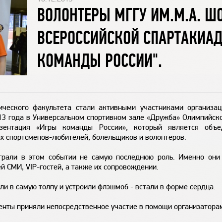
ВОЛОНТЕРЫ МГГУ ИМ.М.А. Ш
ВСЕРОССИЙСКОЙ СПАРТАКИАД
КОМАНДЫ РОССИИ".
ического факультета стали активными участниками организац
013 года в Универсальном спортивном зале «Дружба» Олимпийско
резентация «Игры команды России», который является об
х спортсменов-любителей, болельщиков и волонтеров.
ыграли в этом событии не самую последнюю роль. Именно они
й СМИ, VIP-гостей, а также их сопровождении.
ли в самую толпу и устроили флэшмоб - встали в форме сердца.
енты приняли непосредственное участие в помощи организатора