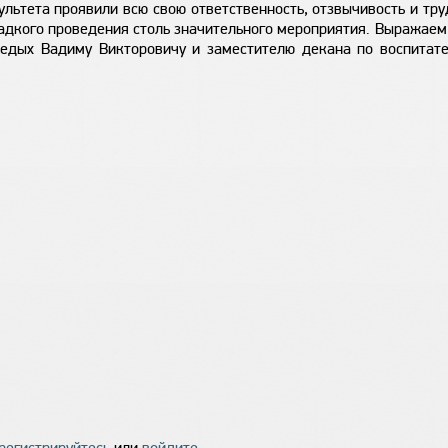
льтета проявили всю свою ответственность, отзвычивость и тр
ладкого проведения столь значительного мероприятия. Выражае
Седых Вадиму Викторовичу и заместителю декана по воспитат